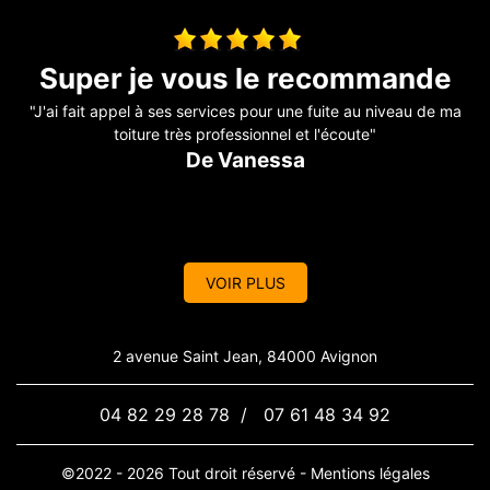
Couverture
a
"Au top !! "
"
De Ornella
VOIR PLUS
2 avenue Saint Jean, 84000 Avignon
04 82 29 28 78
/
07 61 48 34 92
©2022 - 2026 Tout droit réservé -
Mentions légales