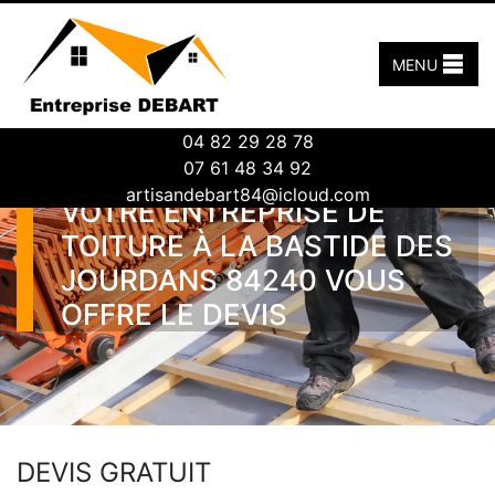
MENU
04 82 29 28 78
07 61 48 34 92
artisandebart84@icloud.com
VOTRE ENTREPRISE DE
TOITURE À LA BASTIDE DES
JOURDANS 84240 VOUS
OFFRE LE DEVIS
DEVIS GRATUIT