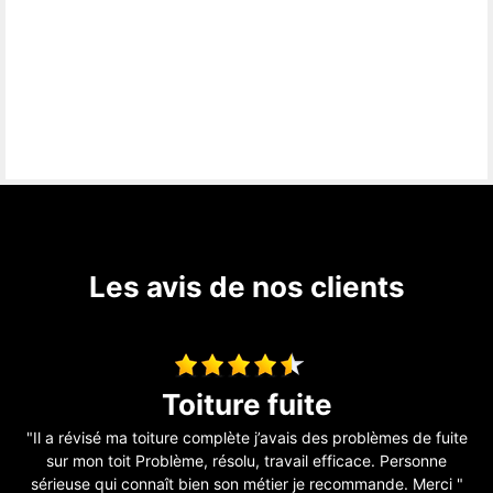
Les avis de nos clients
Entreprise sérieuse
te
"Super travaux ???????? bien réalisé travailleurs professionnels
"
????????????????????????"
d
"
De Cathy