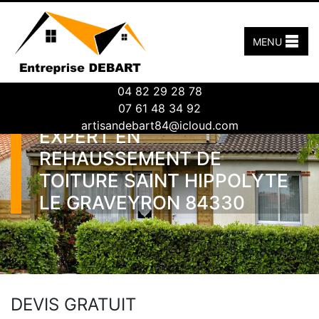
MENU
04 82 29 28 78
07 61 48 34 92
artisandebart84@icloud.com
EXPERT EN
REHAUSSEMENT DE
TOITURE SAINT HIPPOLYTE
LE GRAVEYRON 84330
DEVIS GRATUIT