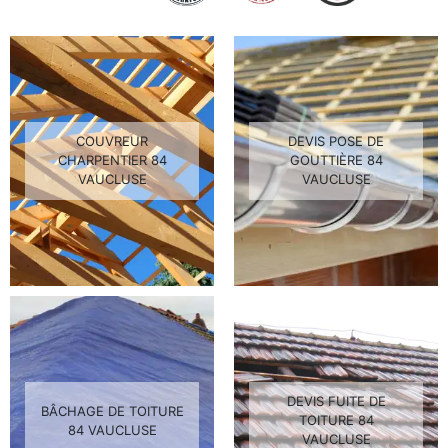
COUVREUR
DEVIS POSE DE
CHARPENTIER 84
GOUTTIÈRE 84
VAUCLUSE
VAUCLUSE
DEVIS FUITE DE
BÂCHAGE DE TOITURE
TOITURE 84
84 VAUCLUSE
VAUCLUSE