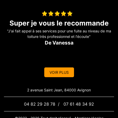
e
Construction d’un appenti
ma
"Travail parfaitement réalisé, travail soigneux, et conforme à la
demande, ponctuel, travail propre et travailleurs sympathiques
et efficaces je recommande "
De Mapie
VOIR PLUS
2 avenue Saint Jean, 84000 Avignon
04 82 29 28 78
/
07 61 48 34 92