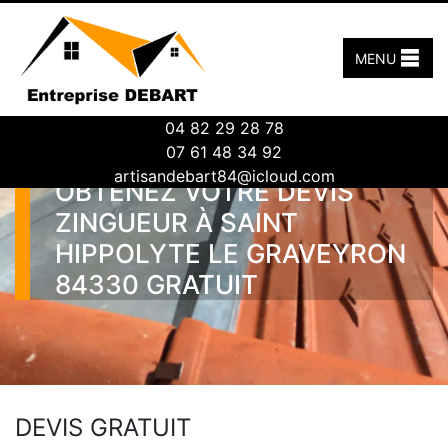
MENU
04 82 29 28 78
07 61 48 34 92
artisandebart84@icloud.com
OBTENEZ VOTRE DEVIS
ZINGUEUR À SAINT
HIPPOLYTE LE GRAVEYRON
84330 GRATUIT
DEVIS GRATUIT