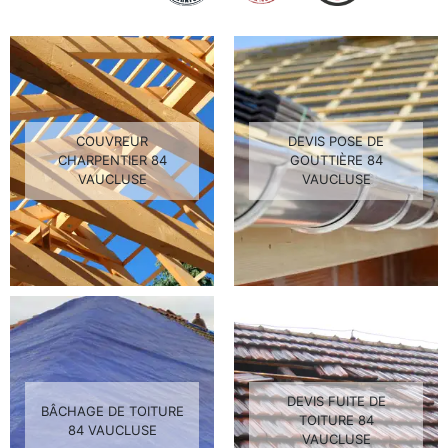
COUVREUR
DEVIS POSE DE
CHARPENTIER 84
GOUTTIÈRE 84
VAUCLUSE
VAUCLUSE
DEVIS FUITE DE
BÂCHAGE DE TOITURE
TOITURE 84
84 VAUCLUSE
VAUCLUSE