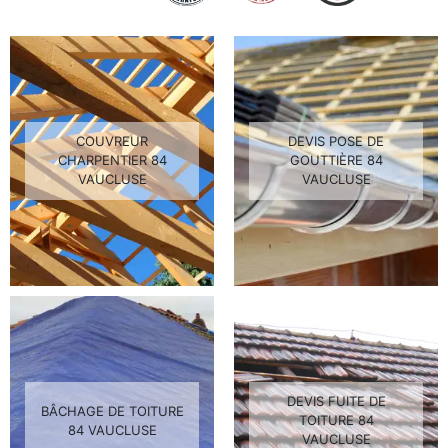
COUVREUR
DEVIS POSE DE
CHARPENTIER 84
GOUTTIÈRE 84
VAUCLUSE
VAUCLUSE
DEVIS FUITE DE
BÂCHAGE DE TOITURE
TOITURE 84
84 VAUCLUSE
VAUCLUSE