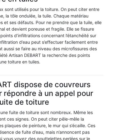
sont utilisés pour la toiture. On peut citer entre
ise, la tôle ondulée, la tuile. Chaque matériau
et ses défauts. Pour ne prendre que la tuile, elle
t mal et devient poreuse et fragile. Elle se fissure
points d’infiltrations concernant l’étanchéité sur
infiltration d’eau peut s’effectuer facilement entre
eut aussi se faire au niveau des microfissures des
ociété Artisan DEBART la recherche des points
 une toiture en tuiles.
ART dispose de couvreurs
r répondre à un appel pour
uite de toiture
une fuite de toiture sont nombreux. Même les
nt ces signes. On peut citer pêle-mêle la
es plaques de peinture, le mur qui s’écaille. Ces
résence de fuite d’eau, mais n’annoncent pas
 si vous voyez des gouttelettes perlées sur le