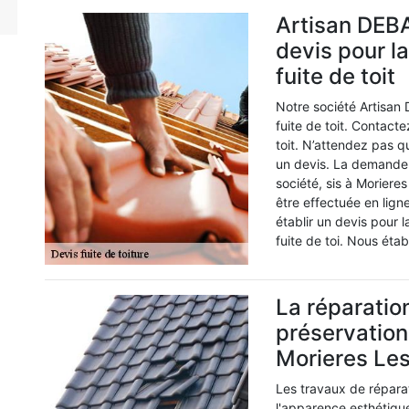
Artisan DEBA
devis pour l
fuite de toit
Notre société Artisan
fuite de toit. Contact
toit. N’attendez pas 
un devis. La demande 
société, sis à Morier
être effectuée en lign
établir un devis pour 
fuite de toi. Nous éta
La réparation
préservation 
Morieres Le
Les travaux de réparat
l'apparence esthétiq