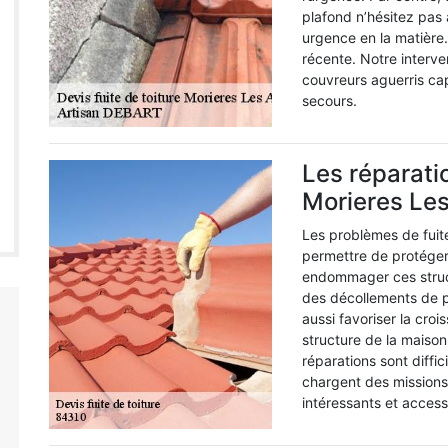
plafond n’hésitez pas 
urgence en la matière.
récente. Notre interv
couvreurs aguerris ca
secours.
Les réparatio
Morieres Le
Les problèmes de fuite
permettre de protéger 
endommager ces struc
des décollements de pe
aussi favoriser la croi
structure de la maison
réparations sont diffic
chargent des missions
intéressants et access