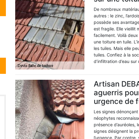
De nombreux matériaux 
autres : le zinc, l’ardo
possède ses avantages 
est fragile. Elle vieilli
facilement. Voilà deux 
une toiture en tuile. L’
les tuiles. Mais elle p
tuiles. Confiez à la s
d’infiltration d’eau sur
Artisan DEB
aguerris pou
urgence de f
Les signes dénonçant 
néophytes reconnaisse
présence d’auréoles, l
signes désignent la p
l’urgence. Par contre,