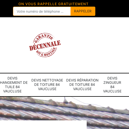
ON VOUS RAPPELLE GRATUITEMENT
DEVIS
DEVIS
DEVIS NETTOYAGE
DEVIS RÉPARATION
HANGEMENT DE
ZINGUEUR
DE TOITURE 84
DE TOITURE 84
TUILE 84
84
VAUCLUSE
VAUCLUSE
VAUCLUSE
VAUCLUSE