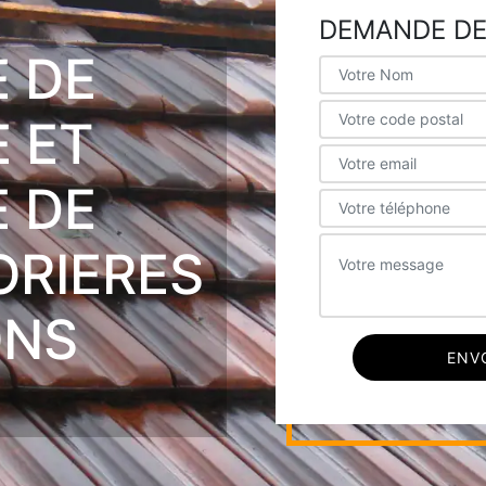
DEMANDE DE
E DE
 ET
E DE
ORIERES
ONS