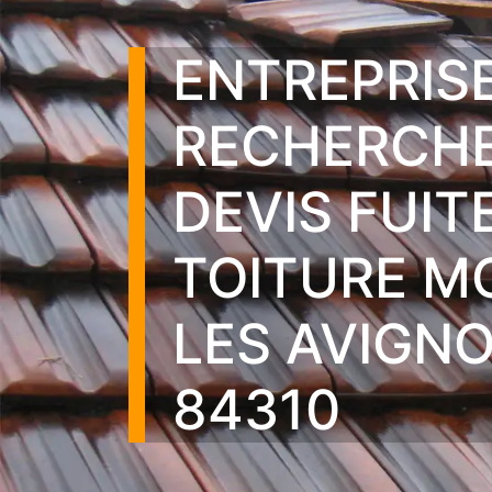
ENTREPRIS
RECHERCHE
DEVIS FUIT
TOITURE M
LES AVIGN
84310