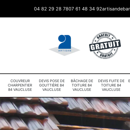
04 82 29 28 78
07 61 48 34 92
artisandeba
COUVREUR
DEVIS POSE DE
BÂCHAGE DE
DEVIS FUITE DE
CHARPENTIER
GOUTTIÈRE 84
TOITURE 84
TOITURE 84
84 VAUCLUSE
VAUCLUSE
VAUCLUSE
VAUCLUSE