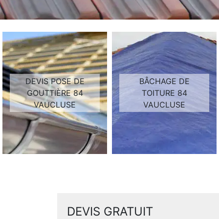
DEVIS POSE DE
BÂCHAGE DE
GOUTTIÈRE 84
TOITURE 84
VAUCLUSE
VAUCLUSE
DEVIS GRATUIT