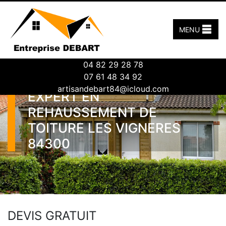
MENU
04 82 29 28 78
07 61 48 34 92
artisandebart84@icloud.com
EXPERT EN
REHAUSSEMENT DE
TOITURE LES VIGNERES
84300
DEVIS GRATUIT