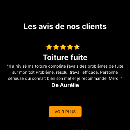
Les avis de nos clients
Couverture
te
"Au top !! "
De Ornella
"
VOIR PLUS