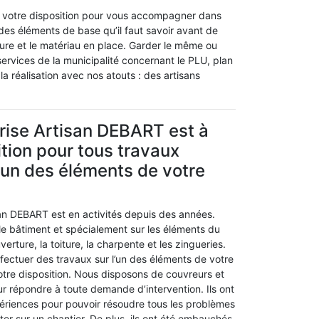
à votre disposition pour vous accompagner dans
des éléments de base qu’il faut savoir avant de
rture et le matériau en place. Garder le même ou
rvices de la municipalité concernant le PLU, plan
a réalisation avec nos atouts : des artisans
rise Artisan DEBART est à
ition pour tous travaux
’un des éléments de votre
san DEBART est en activités depuis des années.
le bâtiment et spécialement sur les éléments du
erture, la toiture, la charpente et les zingueries.
fectuer des travaux sur l’un des éléments de votre
otre disposition. Nous disposons de couvreurs et
r répondre à toute demande d’intervention. Ils ont
riences pour pouvoir résoudre tous les problèmes
er sur un chantier. De plus, ils ont été embauchés