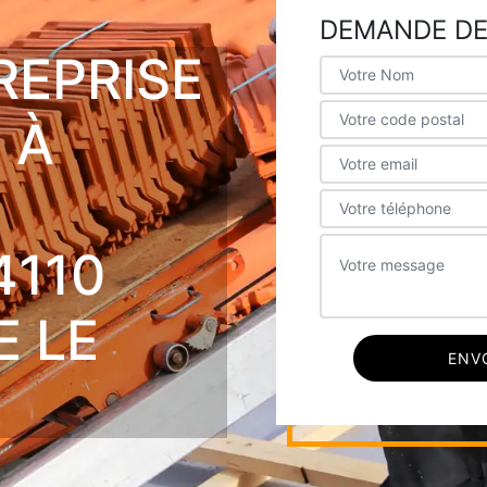
DEMANDE DE
REPRISE
 À
4110
E LE