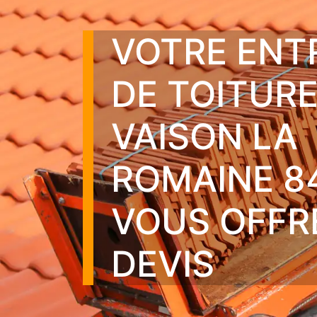
VOTRE ENT
DE TOITURE
VAISON LA
ROMAINE 8
VOUS OFFR
DEVIS