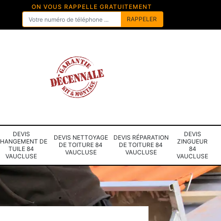
ON VOUS RAPPELLE GRATUITEMENT
DEVIS
DEVIS
DEVIS NETTOYAGE
DEVIS RÉPARATION
HANGEMENT DE
ZINGUEUR
DE TOITURE 84
DE TOITURE 84
TUILE 84
84
VAUCLUSE
VAUCLUSE
VAUCLUSE
VAUCLUSE