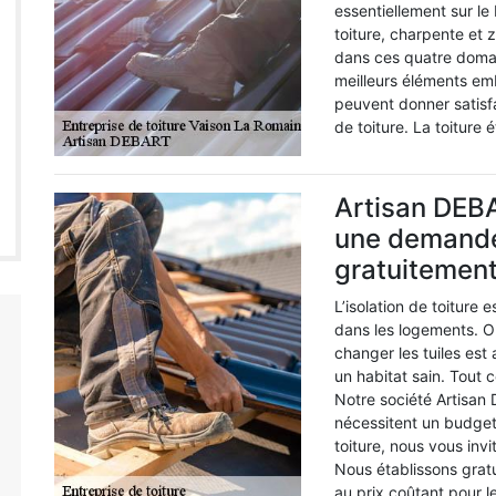
essentiellement sur le
toiture, charpente et 
dans ces quatre domai
meilleurs éléments em
peuvent donner satisf
de toiture. La toiture 
Artisan DEBA
une demande 
gratuitemen
L’isolation de toiture 
dans les logements. Out
changer les tuiles est
un habitat sain. Tout 
Notre société Artisan
nécessitent un budget
toiture, nous vous in
Nous établissons gratu
au prix coûtant pour l