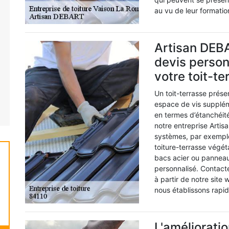
au vu de leur formatio
Artisan DEBA
devis person
votre toit-te
Un toit-terrasse prése
espace de vis supplé
en termes d’étanchéité
notre entreprise Arti
systèmes, par exemple
toiture-terrasse végéta
bacs acier ou panneau
personnalisé. Contac
à partir de notre site 
nous établissons rapi
L'amélioratio