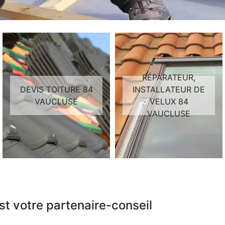
RÉPARATEUR,
DEVIS TOITURE 84
INSTALLATEUR DE
VAUCLUSE
VELUX 84
VAUCLUSE
t votre partenaire-conseil