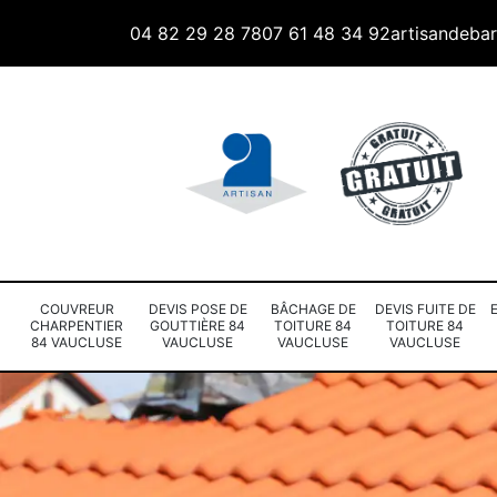
04 82 29 28 78
07 61 48 34 92
artisandeba
COUVREUR
DEVIS POSE DE
BÂCHAGE DE
DEVIS FUITE DE
CHARPENTIER
GOUTTIÈRE 84
TOITURE 84
TOITURE 84
84 VAUCLUSE
VAUCLUSE
VAUCLUSE
VAUCLUSE