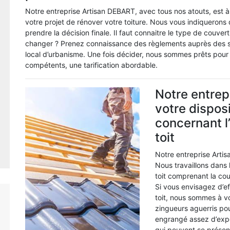
Notre entreprise Artisan DEBART, avec tous nos atouts, est 
votre projet de rénover votre toiture. Nous vous indiquerons 
prendre la décision finale. Il faut connaitre le type de couve
changer ? Prenez connaissance des règlements auprès des se
local d’urbanisme. Une fois décider, nous sommes prêts pour l
compétents, une tarification abordable.
Notre entrep
votre dispos
concernant l
toit
Notre entreprise Arti
Nous travaillons dans 
toit comprenant la couv
Si vous envisagez d’ef
toit, nous sommes à v
zingueurs aguerris pou
engrangé assez d’expé
qui peuvent se présent