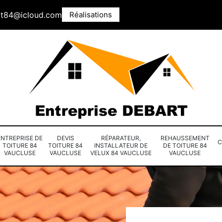
rt84@icloud.com
Réalisations
ENTREPRISE DE
DEVIS
RÉPARATEUR,
REHAUSSEMENT
C
TOITURE 84
TOITURE 84
INSTALLATEUR DE
DE TOITURE 84
VAUCLUSE
VAUCLUSE
VELUX 84 VAUCLUSE
VAUCLUSE