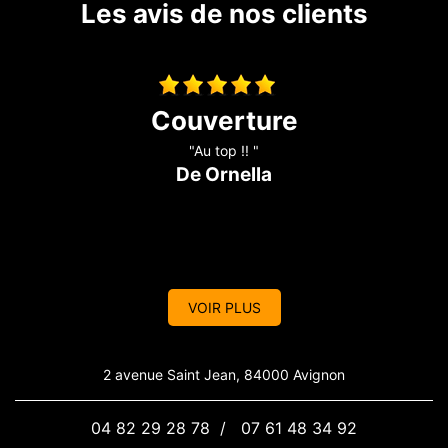
Les avis de nos clients
travaux de couverture
"Entreprise sérieuse et réactive, je recommande !!"
De Marine
p
VOIR PLUS
2 avenue Saint Jean, 84000 Avignon
04 82 29 28 78
/
07 61 48 34 92