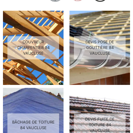
COUVREUR
DEVIS POSE DE
CHARPENTIER 84
GOUTTIÈRE 84
VAUCLUSE
VAUCLUSE
DEVIS FUITE DE
BÂCHAGE DE TOITURE
TOITURE 84
84 VAUCLUSE
VAUCLUSE