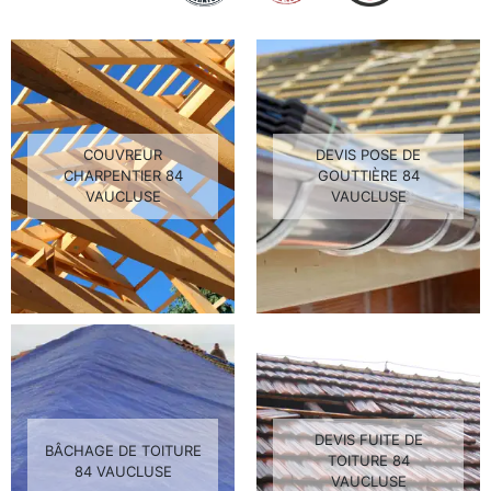
COUVREUR
DEVIS POSE DE
CHARPENTIER 84
GOUTTIÈRE 84
VAUCLUSE
VAUCLUSE
DEVIS FUITE DE
BÂCHAGE DE TOITURE
TOITURE 84
84 VAUCLUSE
VAUCLUSE