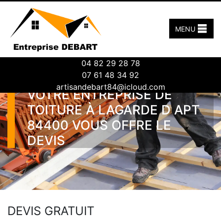
MENU
04 82 29 28 78
07 61 48 34 92
artisandebart84@icloud.com
VOTRE ENTREPRISE DE
TOITURE À LAGARDE D APT
84400 VOUS OFFRE LE
DEVIS
DEVIS GRATUIT