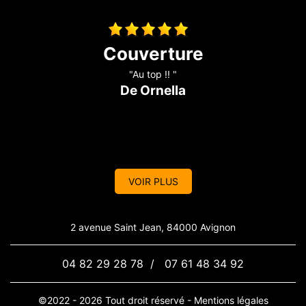
Toiture fuite
"Il a révisé ma toiture complète j’avais des problèmes de fuite
sur mon toit Problème, résolu, travail efficace. Personne
sérieuse qui connaît bien son métier je recommande. Merci "
De Aurélie
VOIR PLUS
2 avenue Saint Jean, 84000 Avignon
04 82 29 28 78
/
07 61 48 34 92
©2022 - 2026 Tout droit réservé -
Mentions légales