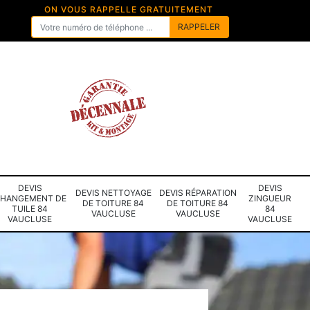
ON VOUS RAPPELLE GRATUITEMENT
DEVIS
DEVIS
DEVIS NETTOYAGE
DEVIS RÉPARATION
HANGEMENT DE
ZINGUEUR
DE TOITURE 84
DE TOITURE 84
TUILE 84
84
VAUCLUSE
VAUCLUSE
VAUCLUSE
VAUCLUSE