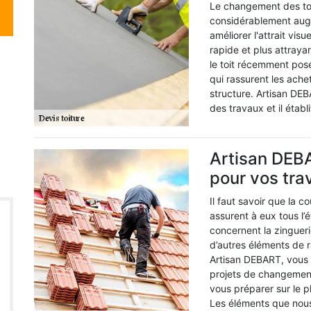
Le changement des to
considérablement augme
améliorer l'attrait vis
rapide et plus attraya
le toit récemment pos
qui rassurent les achet
structure. Artisan DE
des travaux et il étab
Artisan DEBA
pour vos tra
Il faut savoir que la 
assurent à eux tous l’
concernent la zinguer
d’autres éléments de 
Artisan DEBART, vous 
projets de changement
vous préparer sur le 
Les éléments que nous