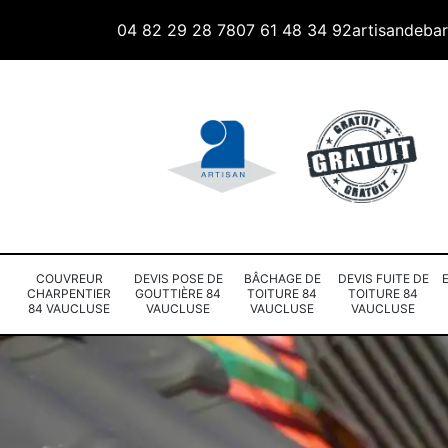
04 82 29 28 78
07 61 48 34 92
artisandeba
COUVREUR
DEVIS POSE DE
BÂCHAGE DE
DEVIS FUITE DE
CHARPENTIER
GOUTTIÈRE 84
TOITURE 84
TOITURE 84
84 VAUCLUSE
VAUCLUSE
VAUCLUSE
VAUCLUSE