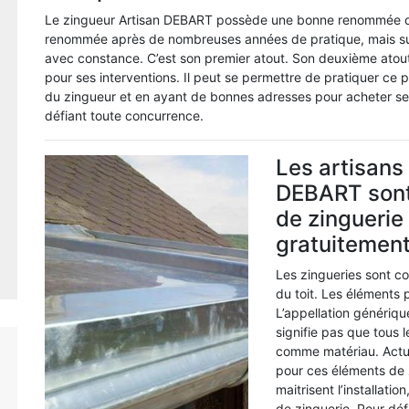
Le zingueur Artisan DEBART possède une bonne renommée dan
renommée après de nombreuses années de pratique, mais surt
avec constance. C’est son premier atout. Son deuxième atout, 
pour ses interventions. Il peut se permettre de pratiquer ce p
du zingueur et en ayant de bonnes adresses pour acheter ses 
défiant toute concurrence.
Les artisans 
DEBART sont 
de zinguerie 
gratuitemen
Les zingueries sont co
du toit. Les éléments 
L’appellation génériqu
signifie pas que tous 
comme matériau. Actue
pour ces éléments de z
maitrisent l’installat
de zinguerie. Pour défin