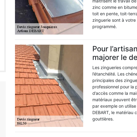
maitrisent le travail d
zinc comme en bitume o
toit en pente, toit-te
zinguerie sont à votre
programmé.
Pour l’artisa
majorer le d
Les zingueries compren
l’étanchéité. Les chén
principales des zinguer
professionnel pour la 
d’accès comme la mais
matériaux peuvent être
par exemple on utilise l
DEBART, le matériau c
gouttières.