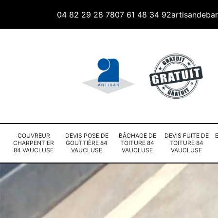
04 82 29 28 78
07 61 48 34 92
artisandeba
COUVREUR
DEVIS POSE DE
BÂCHAGE DE
DEVIS FUITE DE
CHARPENTIER
GOUTTIÈRE 84
TOITURE 84
TOITURE 84
84 VAUCLUSE
VAUCLUSE
VAUCLUSE
VAUCLUSE