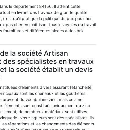
s le département 84150. Il atteint cette
out en livrant des travaux de grande qualité
c’est qu’il pratique la politique du prix pas cher
rix pas cher en maitrisant tous les cycles du travail
fournitures et différentes pièces à des prix
de la société Artisan
des spécialistes en travaux
et la société établit un devis
t
nstituées d’éléments divers assurant l’étanchéité
principaux sont les chéneaux et les gouttières.
e provient du vocabulaire zinc, mais cela ne
les éléments sont constitués uniquement du zinc
llement, de nombreux matériaux sont utilisés
inguerie. Nos zingueurs sont des spécialistes. Ils
ion, les réparations et les changements des éléments
ir le coût d’une intervention sur votre toiture, il