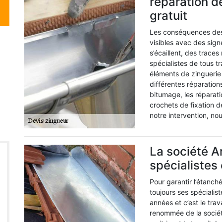
réparation de
gratuit
Les conséquences des 
visibles avec des sign
s’écaillent, des trace
spécialistes de tous t
éléments de zinguerie 
différentes réparatio
bitumage, les réparat
crochets de fixation d
notre intervention, no
La société 
spécialistes
Pour garantir l’étanch
toujours ses spécialis
années et c’est le tra
renommée de la sociét