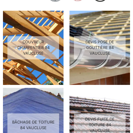
COUVREUR
DEVIS POSE DE
CHARPENTIER 84
GOUTTIÈRE 84
VAUCLUSE
VAUCLUSE
DEVIS FUITE DE
BÂCHAGE DE TOITURE
TOITURE 84
84 VAUCLUSE
VAUCLUSE