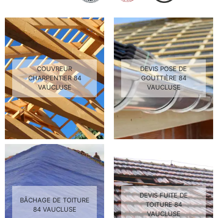
COUVREUR
DEVIS POSE DE
CHARPENTIER 84
GOUTTIÈRE 84
VAUCLUSE
VAUCLUSE
DEVIS FUITE DE
BÂCHAGE DE TOITURE
TOITURE 84
84 VAUCLUSE
VAUCLUSE