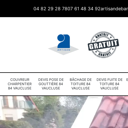
04 82 29 28 78
07 61 48 34 92
artisandeba
COUVREUR
DEVIS POSE DE
BÂCHAGE DE
DEVIS FUITE DE
CHARPENTIER
GOUTTIÈRE 84
TOITURE 84
TOITURE 84
84 VAUCLUSE
VAUCLUSE
VAUCLUSE
VAUCLUSE