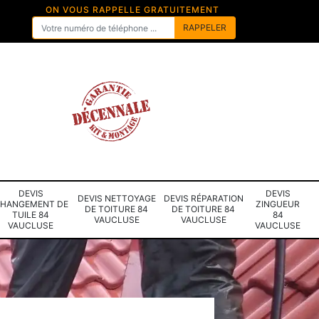
ON VOUS RAPPELLE GRATUITEMENT
DEVIS
DEVIS
DEVIS NETTOYAGE
DEVIS RÉPARATION
HANGEMENT DE
ZINGUEUR
DE TOITURE 84
DE TOITURE 84
TUILE 84
84
VAUCLUSE
VAUCLUSE
VAUCLUSE
VAUCLUSE