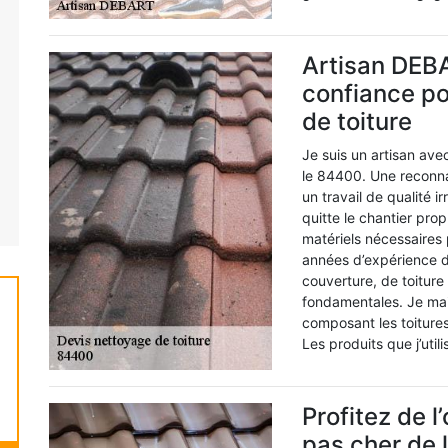
Artisan DEBA
confiance po
de toiture
Je suis un artisan av
le 84400. Une reconnai
un travail de qualité 
quitte le chantier pr
matériels nécessaires 
années d’expérience d
couverture, de toiture
fondamentales. Je mai
composant les toiture
Les produits que j’util
Profitez de l
pas cher de 