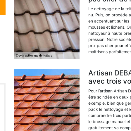
Le nettoyage de la toit
nu. Puis, on procède 
en accentuant sur les
mousses et lichens. O
nettoyeur à haute pres
pression. Notre socié
prix pas cher pour eff
maitrisons parfaitemen
Artisan DEBA
avec trois vo
Pour l’artisan Artisa
être scindée en deux 
exemple, bien que gé
pack le nettoyage et 
comprendre trois partie
le brossage manuel et 
gratuitement va compr