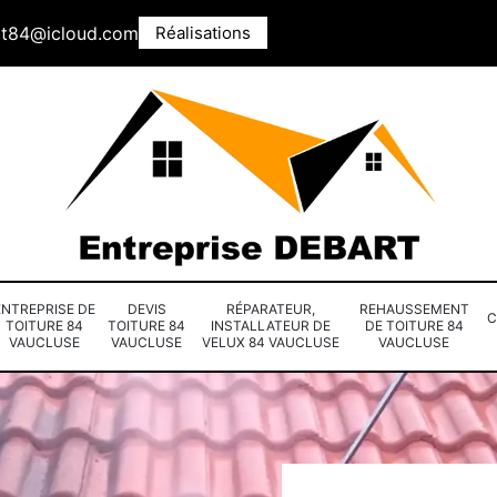
rt84@icloud.com
Réalisations
ENTREPRISE DE
DEVIS
RÉPARATEUR,
REHAUSSEMENT
C
TOITURE 84
TOITURE 84
INSTALLATEUR DE
DE TOITURE 84
VAUCLUSE
VAUCLUSE
VELUX 84 VAUCLUSE
VAUCLUSE