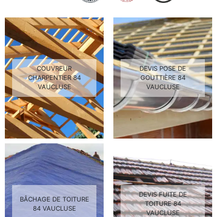
COUVREUR
DEVIS POSE DE
CHARPENTIER 84
GOUTTIÈRE 84
VAUCLUSE
VAUCLUSE
DEVIS FUITE DE
BÂCHAGE DE TOITURE
TOITURE 84
84 VAUCLUSE
VAUCLUSE