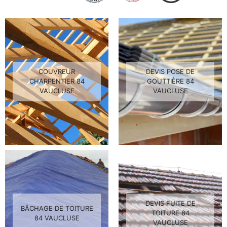
COUVREUR
DEVIS POSE DE
CHARPENTIER 84
GOUTTIÈRE 84
VAUCLUSE
VAUCLUSE
DEVIS FUITE DE
BÂCHAGE DE TOITURE
TOITURE 84
84 VAUCLUSE
VAUCLUSE