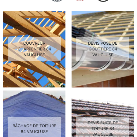
COUVREUR
DEVIS POSE DE
CHARPENTIER 84
GOUTTIÈRE 84
VAUCLUSE
VAUCLUSE
DEVIS FUITE DE
BÂCHAGE DE TOITURE
TOITURE 84
84 VAUCLUSE
VAUCLUSE