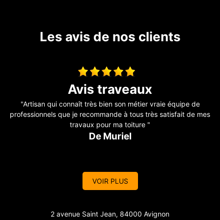
Les avis de nos clients
travaux de couverture
"Entreprise sérieuse et réactive, je recommande !!"
"
es
De Marine
d
VOIR PLUS
2 avenue Saint Jean, 84000 Avignon