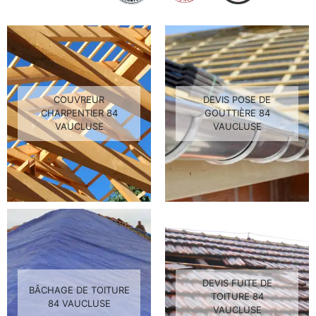
COUVREUR
DEVIS POSE DE
CHARPENTIER 84
GOUTTIÈRE 84
VAUCLUSE
VAUCLUSE
DEVIS FUITE DE
BÂCHAGE DE TOITURE
TOITURE 84
84 VAUCLUSE
VAUCLUSE