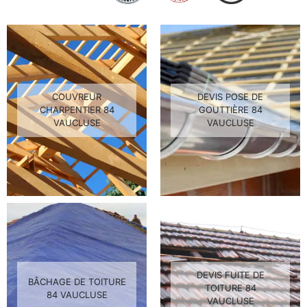
COUVREUR
DEVIS POSE DE
CHARPENTIER 84
GOUTTIÈRE 84
VAUCLUSE
VAUCLUSE
DEVIS FUITE DE
BÂCHAGE DE TOITURE
TOITURE 84
84 VAUCLUSE
VAUCLUSE