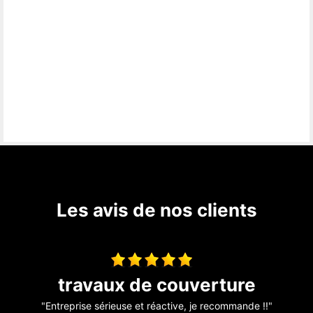
Les avis de nos clients
Travaux de couverture
"Au top !! "
"