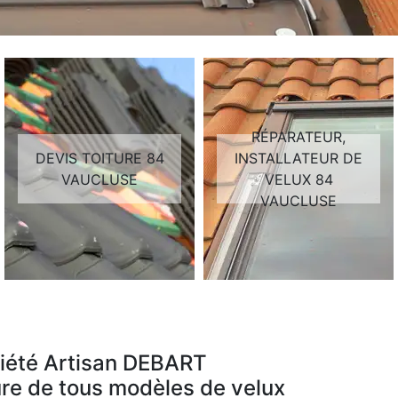
RÉPARATEUR,
DEVIS TOITURE 84
INSTALLATEUR DE
VAUCLUSE
VELUX 84
VAUCLUSE
ciété Artisan DEBART
re de tous modèles de velux