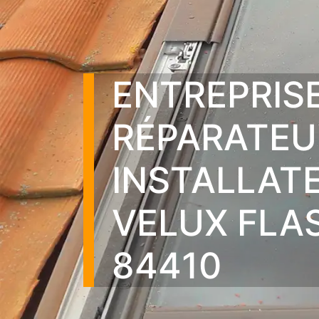
ENTREPRIS
RÉPARATEU
INSTALLAT
VELUX FLA
84410