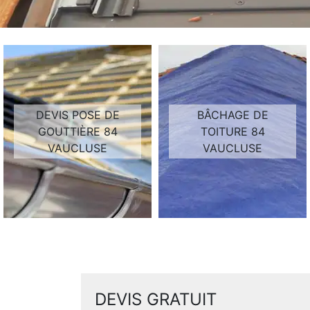
DEVIS POSE DE
BÂCHAGE DE
GOUTTIÈRE 84
TOITURE 84
VAUCLUSE
VAUCLUSE
DEVIS GRATUIT