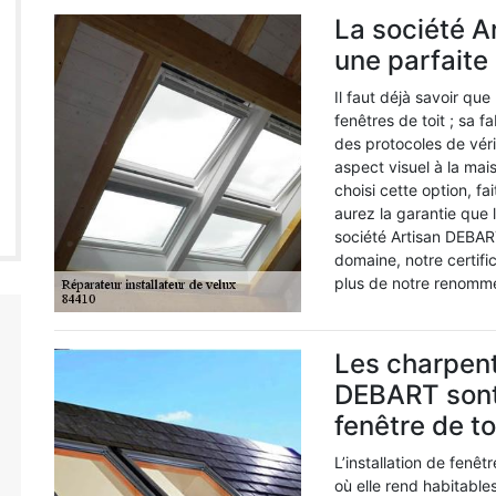
La société A
une parfaite 
Il faut déjà savoir que 
fenêtres de toit ; sa fa
des protocoles de véri
aspect visuel à la mai
choisi cette option, f
aurez la garantie que l
société Artisan DEBAR
domaine, notre certific
plus de notre renommé
Les charpent
DEBART sont 
fenêtre de to
L’installation de fenêt
où elle rend habitabl