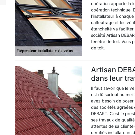
opération apporte la l
opération technique. E
l’installateur à chaqu
calfeutrage et les vér
étanchéité va faciliter
société Artisan DEBART
fenêtre de toit. Vous p
de toit.
Artisan DEB
dans leur tra
Il faut savoir que le v
est dû surtout au meill
avez besoin de poser 
des sociétés agréées en
DEBART. C’est le prest
ses travaux de qualité
attentes de sa clientè
certifiés installateur