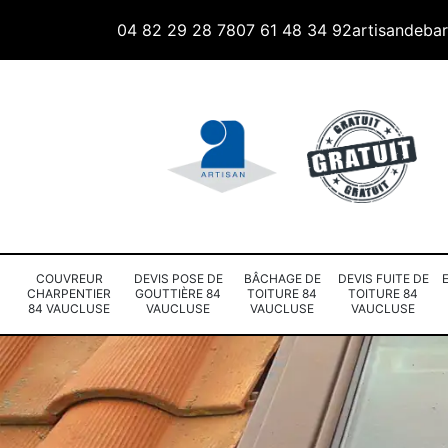
04 82 29 28 78
07 61 48 34 92
artisandeba
COUVREUR
DEVIS POSE DE
BÂCHAGE DE
DEVIS FUITE DE
CHARPENTIER
GOUTTIÈRE 84
TOITURE 84
TOITURE 84
84 VAUCLUSE
VAUCLUSE
VAUCLUSE
VAUCLUSE