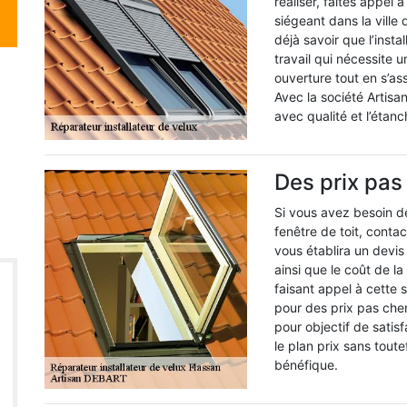
réaliser, faites appel
siégeant dans la ville 
déjà savoir que l’insta
travail qui nécessite u
ouverture tout en s’as
Avec la société Artisa
avec qualité et l’étan
Des prix pa
Si vous avez besoin de 
fenêtre de toit, conta
vous établira un devis 
ainsi que le coût de l
faisant appel à cette s
pour des prix pas chers
pour objectif de satisfa
le plan prix sans tout
bénéfique.