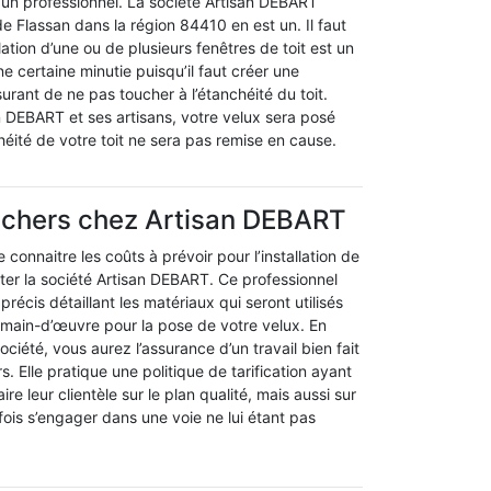
 à un professionnel. La société Artisan DEBART
de Flassan dans la région 84410 en est un. Il faut
llation d’une ou de plusieurs fenêtres de toit est un
ne certaine minutie puisqu’il faut créer une
surant de ne pas toucher à l’étanchéité du toit.
n DEBART et ses artisans, votre velux sera posé
chéité de votre toit ne sera pas remise en cause.
s chers chez Artisan DEBART
connaitre les coûts à prévoir pour l’installation de
cter la société Artisan DEBART. Ce professionnel
précis détaillant les matériaux qui seront utilisés
a main-d’œuvre pour la pose de votre velux. En
ociété, vous aurez l’assurance d’un travail bien fait
. Elle pratique une politique de tarification ayant
ire leur clientèle sur le plan qualité, mais aussi sur
efois s’engager dans une voie ne lui étant pas