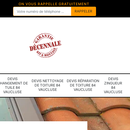
ON VOUS RAPPELLE GRATUITEMENT
DEVIS
DEVIS
DEVIS NETTOYAGE
DEVIS RÉPARATION
HANGEMENT DE
ZINGUEUR
DE TOITURE 84
DE TOITURE 84
TUILE 84
84
VAUCLUSE
VAUCLUSE
VAUCLUSE
VAUCLUSE