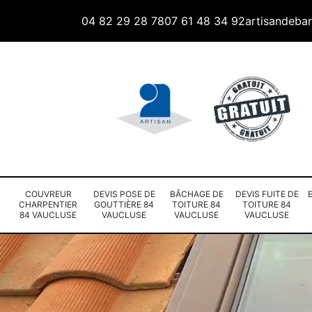
04 82 29 28 78
07 61 48 34 92
artisandeba
COUVREUR
DEVIS POSE DE
BÂCHAGE DE
DEVIS FUITE DE
CHARPENTIER
GOUTTIÈRE 84
TOITURE 84
TOITURE 84
84 VAUCLUSE
VAUCLUSE
VAUCLUSE
VAUCLUSE