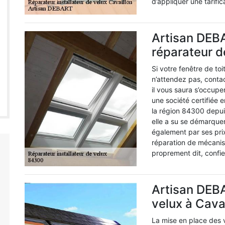
d’appliquer une tarific
Artisan DEBA
réparateur de
Si votre fenêtre de to
n’attendez pas, conta
il vous saura s’occuper
une société certifiée 
la région 84300 depui
elle a su se démarquer
également par ses prix
réparation de mécanis
proprement dit, confi
Artisan DEBA
velux à Cava
La mise en place des 