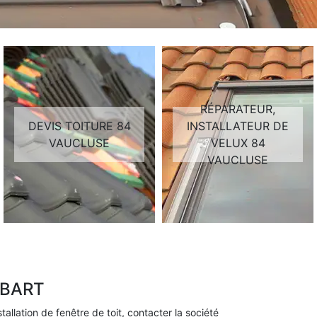
RÉPARATEUR,
DEVIS TOITURE 84
INSTALLATEUR DE
VAUCLUSE
VELUX 84
VAUCLUSE
DEBART
tallation de fenêtre de toit, contacter la société