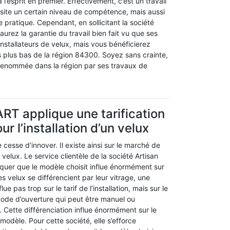
à l’esprit en premier. Effectivement, c’est un travail
ssite un certain niveau de compétence, mais aussi
 pratique. Cependant, en sollicitant la société
urez la garantie du travail bien fait vu que ses
 installateurs de velux, mais vous bénéficierez
s plus bas de la région 84300. Soyez sans crainte,
 renommée dans la région par ses travaux de
RT applique une tarification
r l’installation d’un velux
 cesse d’innover. Il existe ainsi sur le marché de
lux. Le service clientèle de la société Artisan
uer que le modèle choisit influe énormément sur
 Les velux se différencient par leur vitrage, une
flue pas trop sur le tarif de l’installation, mais sur le
e mode d’ouverture qui peut être manuel ou
Cette différenciation influe énormément sur le
n modèle. Pour cette société, elle s’efforce