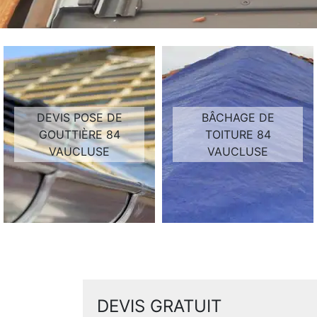
DEVIS POSE DE
BÂCHAGE DE
GOUTTIÈRE 84
TOITURE 84
VAUCLUSE
VAUCLUSE
DEVIS GRATUIT