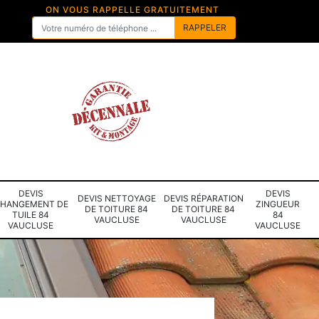
ON VOUS RAPPELLE GRATUITEMENT
DEVIS
DEVIS
DEVIS NETTOYAGE
DEVIS RÉPARATION
HANGEMENT DE
ZINGUEUR
DE TOITURE 84
DE TOITURE 84
TUILE 84
84
VAUCLUSE
VAUCLUSE
VAUCLUSE
VAUCLUSE