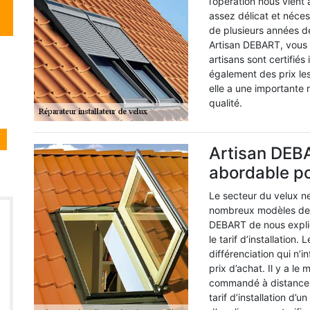
l’opération nous vient 
assez délicat et néce
de plusieurs années de
Artisan DEBART, vous a
artisans sont certifiés
également des prix le
elle a une importante
qualité.
Artisan DEBA
abordable pou
Le secteur du velux ne
nombreux modèles de ve
DEBART de nous expliq
le tarif d’installation.
différenciation qui n’in
prix d’achat. Il y a l
commandé à distance. 
tarif d’installation d’u