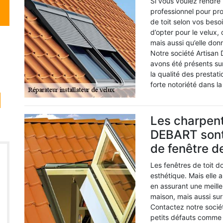
Si vous voulez rendre 
professionnel pour pro
de toit selon vos beso
d’opter pour le velux, c
mais aussi qu’elle donn
Notre société Artisan
avons été présents su
la qualité des prestat
forte notoriété dans l
Les charpent
DEBART sont
de fenêtre de
Les fenêtres de toit d
esthétique. Mais elle 
en assurant une meilleu
maison, mais aussi sur
Contactez notre soci
petits défauts comme 