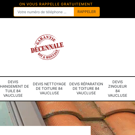
ON VOUS RAPPELLE GRATUITEMENT
DEVIS
DEVIS
DEVIS NETTOYAGE
DEVIS RÉPARATION
HANGEMENT DE
ZINGUEUR
DE TOITURE 84
DE TOITURE 84
TUILE 84
84
VAUCLUSE
VAUCLUSE
VAUCLUSE
VAUCLUSE