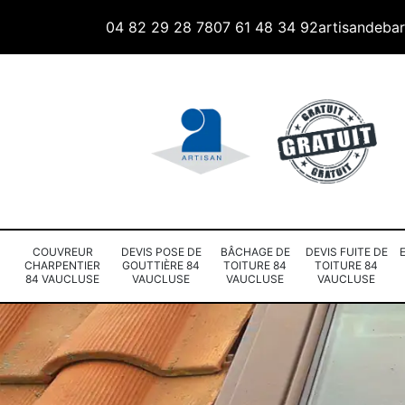
04 82 29 28 78
07 61 48 34 92
artisandeba
COUVREUR
DEVIS POSE DE
BÂCHAGE DE
DEVIS FUITE DE
CHARPENTIER
GOUTTIÈRE 84
TOITURE 84
TOITURE 84
84 VAUCLUSE
VAUCLUSE
VAUCLUSE
VAUCLUSE