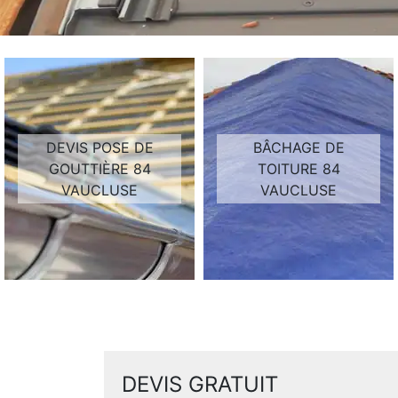
DEVIS POSE DE
BÂCHAGE DE
GOUTTIÈRE 84
TOITURE 84
VAUCLUSE
VAUCLUSE
DEVIS GRATUIT