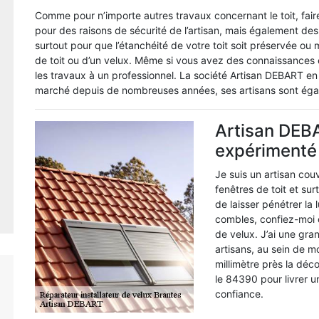
Comme pour n’importe autres travaux concernant le toit, fair
pour des raisons de sécurité de l’artisan, mais également de
surtout pour que l’étanchéité de votre toit soit préservée ou 
de toit ou d’un velux. Même si vous avez des connaissances en 
les travaux à un professionnel. La société Artisan DEBART en e
marché depuis de nombreuses années, ses artisans sont égalem
Artisan DEBA
expérimenté e
Je suis un artisan cou
fenêtres de toit et sur
de laisser pénétrer la
combles, confiez-moi c
de velux. J’ai une gr
artisans, au sein de 
millimètre près la dé
le 84390 pour livrer u
confiance.