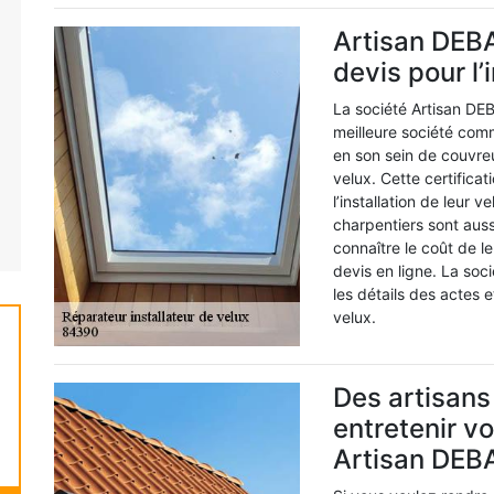
Artisan DEBA
devis pour l’
La société Artisan D
meilleure société comm
en son sein de couvreur
velux. Cette certificat
l’installation de leur 
charpentiers sont auss
connaître le coût de l
devis en ligne. La soc
les détails des actes e
velux.
Des artisans
entretenir v
Artisan DEB