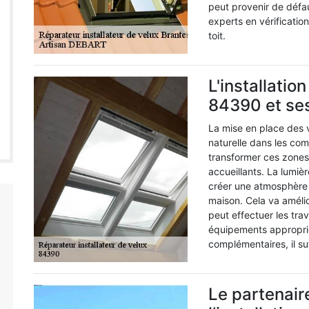
peut provenir de défau
experts en vérificatio
toit.
L'installatio
84390 et se
La mise en place des 
naturelle dans les com
transformer ces zones
accueillants. La lumièr
créer une atmosphère p
maison. Cela va améli
peut effectuer les trav
équipements approprié
complémentaires, il su
Le partenair