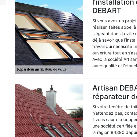
l’installation
DEBART
Si vous avez un projet 
réaliser, faites appel
siégeant dans la ville
déjà savoir que l’insta
travail qui nécessite u
ouverture tout en s’as
Avec la société Artisa
avec qualité et l’étan
Artisan DEBA
réparateur de
Si votre fenêtre de to
n’attendez pas, conta
il vous saura s’occuper
une société certifiée 
la région 84390 depui