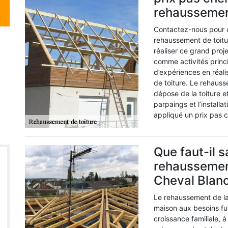
rehaussement
Contactez-nous pour co
rehaussement de toitu
réaliser ce grand proj
comme activités princi
d’expériences en réal
de toiture. Le rehausse
dépose de la toiture 
parpaings et l’installa
appliqué un prix pas c
Que faut-il s
rehaussement
Cheval Blan
Le rehaussement de la t
maison aux besoins fu
croissance familiale, 