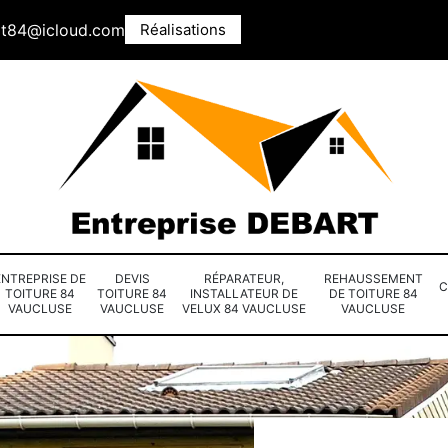
rt84@icloud.com
Réalisations
ENTREPRISE DE
DEVIS
RÉPARATEUR,
REHAUSSEMENT
C
TOITURE 84
TOITURE 84
INSTALLATEUR DE
DE TOITURE 84
VAUCLUSE
VAUCLUSE
VELUX 84 VAUCLUSE
VAUCLUSE