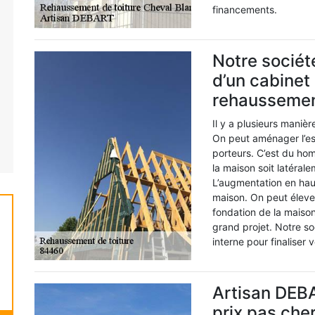
financements.
Notre socié
d’un cabinet 
rehaussemen
Il y a plusieurs maniè
On peut aménager l’esp
porteurs. C’est du ho
la maison soit latéralem
L’augmentation en hau
maison. On peut élever
fondation de la maiso
grand projet. Notre s
interne pour finaliser v
Artisan DEBA
prix pas cher