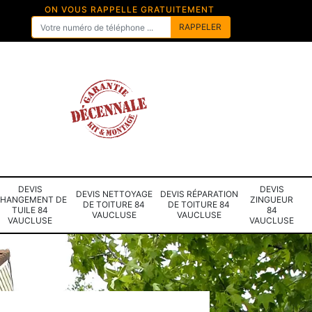
ON VOUS RAPPELLE GRATUITEMENT
DEVIS
DEVIS
DEVIS NETTOYAGE
DEVIS RÉPARATION
HANGEMENT DE
ZINGUEUR
DE TOITURE 84
DE TOITURE 84
TUILE 84
84
VAUCLUSE
VAUCLUSE
VAUCLUSE
VAUCLUSE