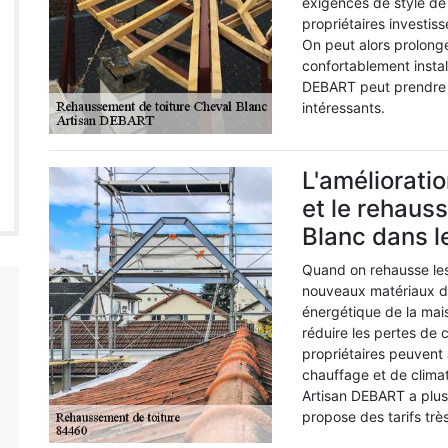
exigences de style de
propriétaires investisse
On peut alors prolonger
confortablement insta
DEBART peut prendre e
intéressants.
L'amélioratio
et le rehaus
Blanc dans 
Quand on rehausse les 
nouveaux matériaux d'i
énergétique de la mais
réduire les pertes de 
propriétaires peuvent 
chauffage et de clima
Artisan DEBART a plusi
propose des tarifs trè