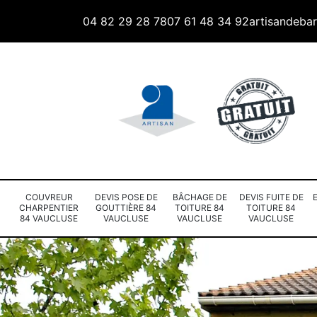
04 82 29 28 78
07 61 48 34 92
artisandeba
COUVREUR
DEVIS POSE DE
BÂCHAGE DE
DEVIS FUITE DE
CHARPENTIER
GOUTTIÈRE 84
TOITURE 84
TOITURE 84
84 VAUCLUSE
VAUCLUSE
VAUCLUSE
VAUCLUSE