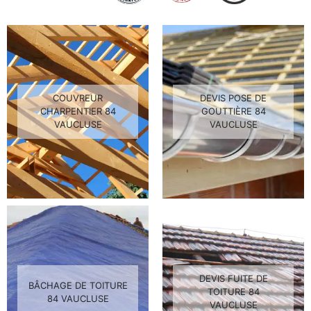
COUVREUR
DEVIS POSE DE
CHARPENTIER 84
GOUTTIÈRE 84
VAUCLUSE
VAUCLUSE
DEVIS FUITE DE
BÂCHAGE DE TOITURE
TOITURE 84
84 VAUCLUSE
VAUCLUSE