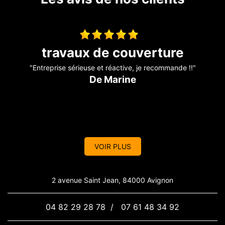
Travaux de couverture
"Au top !! "
"
De Ornella
VOIR PLUS
2 avenue Saint Jean, 84000 Avignon
04 82 29 28 78
/
07 61 48 34 92