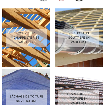
COUVREUR
DEVIS POSE DE
CHARPENTIER 84
GOUTTIÈRE 84
VAUCLUSE
VAUCLUSE
DEVIS FUITE DE
BÂCHAGE DE TOITURE
TOITURE 84
84 VAUCLUSE
VAUCLUSE