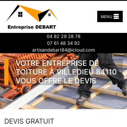
MENU
04 82 29 28 78
07 61 48 34 92
artisandebart84@icloud.com
VOTRE ENTREPRISE DE
TOITURE À VILLEDIEU 84110
VOUS OFFRE LE DEVIS
DEVIS GRATUIT