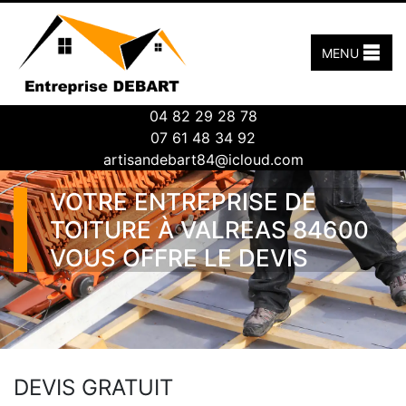
MENU
04 82 29 28 78
07 61 48 34 92
artisandebart84@icloud.com
VOTRE ENTREPRISE DE
TOITURE À VALREAS 84600
VOUS OFFRE LE DEVIS
DEVIS GRATUIT