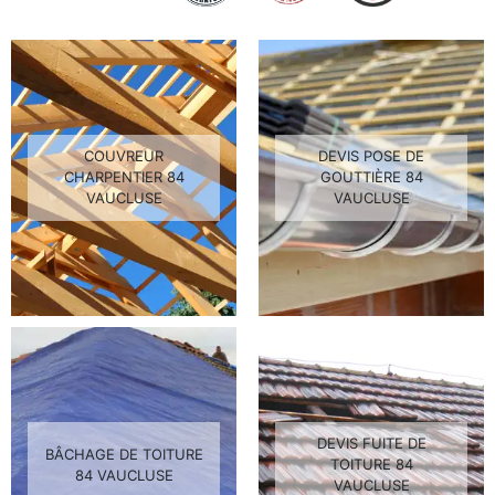
COUVREUR
DEVIS POSE DE
CHARPENTIER 84
GOUTTIÈRE 84
VAUCLUSE
VAUCLUSE
DEVIS FUITE DE
BÂCHAGE DE TOITURE
TOITURE 84
84 VAUCLUSE
VAUCLUSE