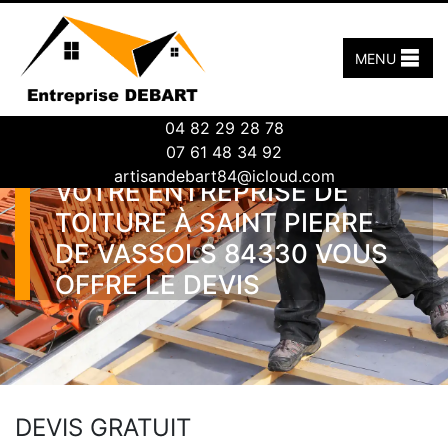
MENU
04 82 29 28 78
07 61 48 34 92
artisandebart84@icloud.com
VOTRE ENTREPRISE DE
TOITURE À SAINT PIERRE
DE VASSOLS 84330 VOUS
OFFRE LE DEVIS
DEVIS GRATUIT