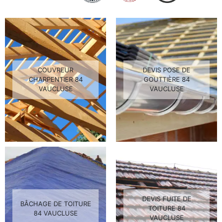
COUVREUR
DEVIS POSE DE
CHARPENTIER 84
GOUTTIÈRE 84
VAUCLUSE
VAUCLUSE
DEVIS FUITE DE
BÂCHAGE DE TOITURE
TOITURE 84
84 VAUCLUSE
VAUCLUSE