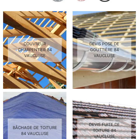
COUVREUR
DEVIS POSE DE
CHARPENTIER 84
GOUTTIÈRE 84
VAUCLUSE
VAUCLUSE
DEVIS FUITE DE
BÂCHAGE DE TOITURE
TOITURE 84
84 VAUCLUSE
VAUCLUSE