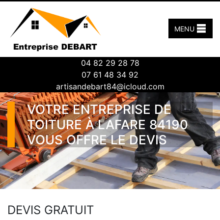
MENU
04 82 29 28 78
07 61 48 34 92
artisandebart84@icloud.com
VOTRE ENTREPRISE DE
TOITURE À LAFARE 84190
VOUS OFFRE LE DEVIS
DEVIS GRATUIT