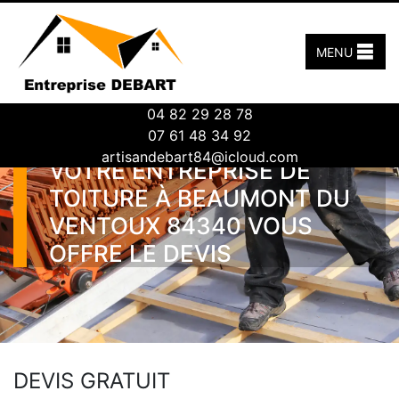
MENU
04 82 29 28 78
07 61 48 34 92
artisandebart84@icloud.com
VOTRE ENTREPRISE DE
TOITURE À BEAUMONT DU
VENTOUX 84340 VOUS
OFFRE LE DEVIS
DEVIS GRATUIT