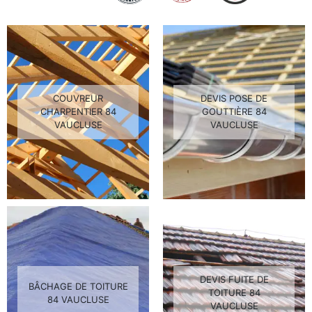
COUVREUR
DEVIS POSE DE
CHARPENTIER 84
GOUTTIÈRE 84
VAUCLUSE
VAUCLUSE
DEVIS FUITE DE
BÂCHAGE DE TOITURE
TOITURE 84
84 VAUCLUSE
VAUCLUSE