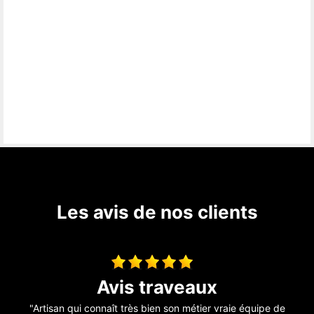
Les avis de nos clients
couverture
"Entreprise au top ! je recommande fortement !"
"