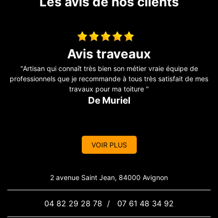
Les avis de nos clients
Toiture fuite
"Il a révisé ma toiture complète j’avais des problèmes de fuite
es
sur mon toit Problème, résolu, travail efficace. Personne
sérieuse qui connaît bien son métier je recommande. Merci "
De Aurélie
VOIR PLUS
2 avenue Saint Jean, 84000 Avignon
04 82 29 28 78
/
07 61 48 34 92