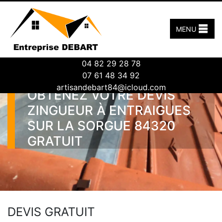
MENU
04 82 29 28 78
07 61 48 34 92
artisandebart84@icloud.com
OBTENEZ VOTRE DEVIS
ZINGUEUR À ENTRAIGUES
SUR LA SORGUE 84320
GRATUIT
DEVIS GRATUIT