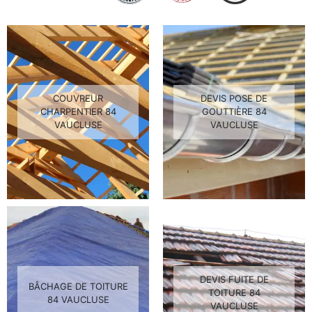
COUVREUR
DEVIS POSE DE
CHARPENTIER 84
GOUTTIÈRE 84
VAUCLUSE
VAUCLUSE
DEVIS FUITE DE
BÂCHAGE DE TOITURE
TOITURE 84
84 VAUCLUSE
VAUCLUSE