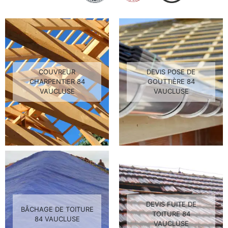
COUVREUR
DEVIS POSE DE
CHARPENTIER 84
GOUTTIÈRE 84
VAUCLUSE
VAUCLUSE
DEVIS FUITE DE
BÂCHAGE DE TOITURE
TOITURE 84
84 VAUCLUSE
VAUCLUSE