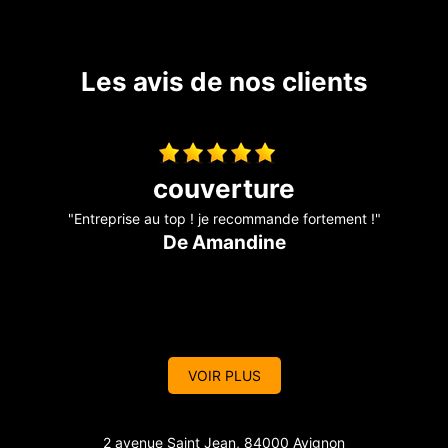
Les avis de nos clients
travaux de couverture
"Entreprise sérieuse et réactive, je recommande !!"
De Marine
p
VOIR PLUS
2 avenue Saint Jean, 84000 Avignon