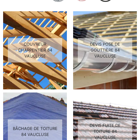
COUVREUR
DEVIS POSE DE
CHARPENTIER 84
GOUTTIÈRE 84
VAUCLUSE
VAUCLUSE
DEVIS FUITE DE
BÂCHAGE DE TOITURE
TOITURE 84
84 VAUCLUSE
VAUCLUSE