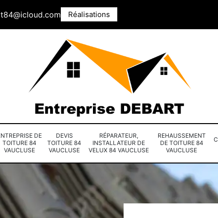
rt84@icloud.com
Réalisations
ENTREPRISE DE
DEVIS
RÉPARATEUR,
REHAUSSEMENT
C
TOITURE 84
TOITURE 84
INSTALLATEUR DE
DE TOITURE 84
VAUCLUSE
VAUCLUSE
VELUX 84 VAUCLUSE
VAUCLUSE