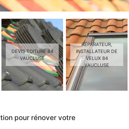
RÉPARATEUR,
DEVIS TOITURE 84
INSTALLATEUR DE
VAUCLUSE
VELUX 84
VAUCLUSE
tion pour rénover votre