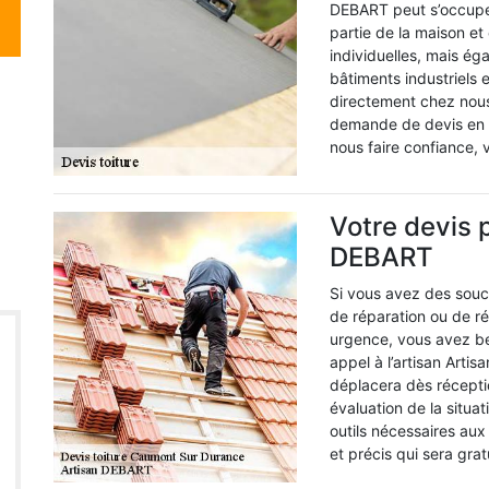
DEBART peut s’occupe
partie de la maison et 
individuelles, mais ég
bâtiments industriels 
directement chez nous
demande de devis en li
nous faire confiance,
Votre devis p
DEBART
Si vous avez des souci
de réparation ou de r
urgence, vous avez bes
appel à l’artisan Art
déplacera dès récept
évaluation de la situat
outils nécessaires aux 
et précis qui sera gra