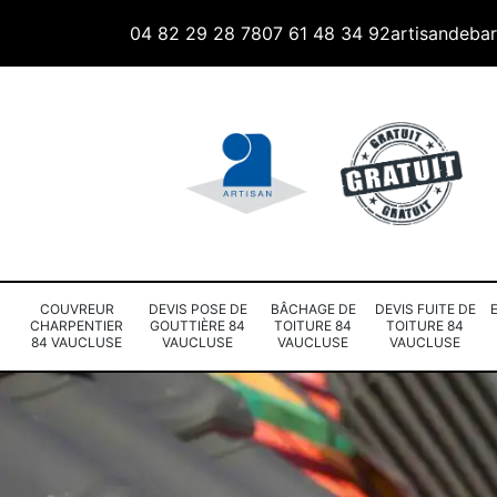
04 82 29 28 78
07 61 48 34 92
artisandeba
COUVREUR
DEVIS POSE DE
BÂCHAGE DE
DEVIS FUITE DE
CHARPENTIER
GOUTTIÈRE 84
TOITURE 84
TOITURE 84
84 VAUCLUSE
VAUCLUSE
VAUCLUSE
VAUCLUSE