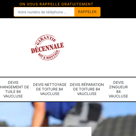
ON VOUS RAPPELLE GRATUITEMENT
DEVIS
DEVIS
DEVIS NETTOYAGE
DEVIS RÉPARATION
HANGEMENT DE
ZINGUEUR
DE TOITURE 84
DE TOITURE 84
TUILE 84
84
VAUCLUSE
VAUCLUSE
VAUCLUSE
VAUCLUSE