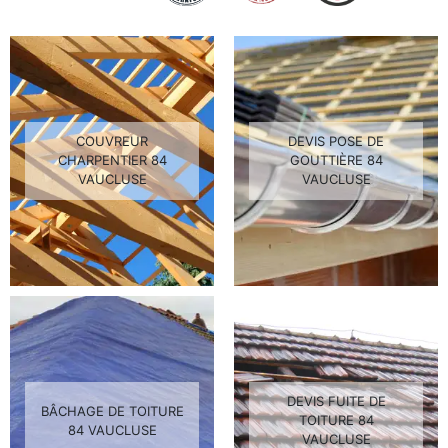
COUVREUR
DEVIS POSE DE
CHARPENTIER 84
GOUTTIÈRE 84
VAUCLUSE
VAUCLUSE
DEVIS FUITE DE
BÂCHAGE DE TOITURE
TOITURE 84
84 VAUCLUSE
VAUCLUSE