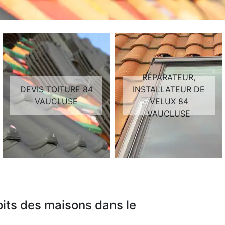
RÉPARATEUR,
DEVIS TOITURE 84
INSTALLATEUR DE
VAUCLUSE
VELUX 84
VAUCLUSE
oits des maisons dans le