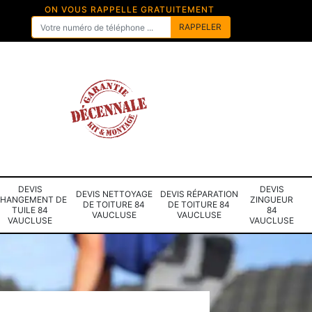
ON VOUS RAPPELLE GRATUITEMENT
DEVIS
DEVIS
DEVIS NETTOYAGE
DEVIS RÉPARATION
HANGEMENT DE
ZINGUEUR
DE TOITURE 84
DE TOITURE 84
TUILE 84
84
VAUCLUSE
VAUCLUSE
VAUCLUSE
VAUCLUSE