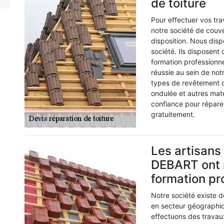
de toiture
Pour effectuer vos tra
notre société de couve
disposition. Nous disp
société. Ils disposent 
formation professionn
réussie au sein de notr
types de revêtement de 
ondulée et autres mat
confiance pour réparer
gratuitement.
Les artisans 
DEBART ont 
formation pr
Notre société existe 
en secteur géographi
effectuons des trava