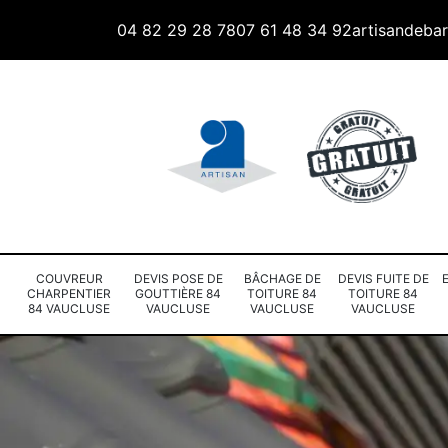
04 82 29 28 78
07 61 48 34 92
artisandeba
COUVREUR
DEVIS POSE DE
BÂCHAGE DE
DEVIS FUITE DE
CHARPENTIER
GOUTTIÈRE 84
TOITURE 84
TOITURE 84
84 VAUCLUSE
VAUCLUSE
VAUCLUSE
VAUCLUSE