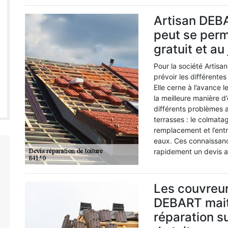
Artisan DEB
peut se perm
gratuit et au
Pour la société Artisa
prévoir les différente
Elle cerne à l’avance 
la meilleure manière d
différents problèmes a
terrasses : le colmat
remplacement et l’entr
eaux. Ces connaissanc
rapidement un devis au
Les couvreur
DEBART maitr
réparation s