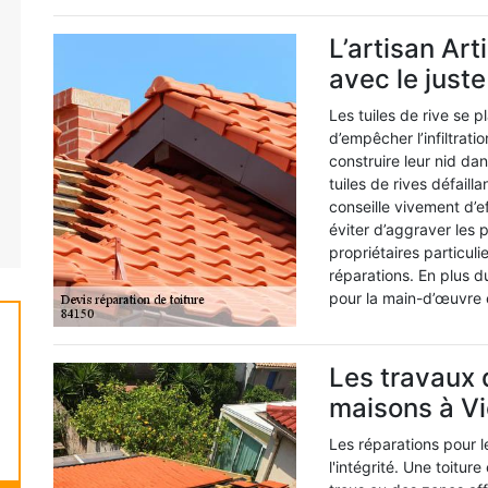
L’artisan Ar
avec le just
Les tuiles de rive se p
d’empêcher l’infiltrat
construire leur nid da
tuiles de rives défailla
conseille vivement d’ef
éviter d’aggraver les p
propriétaires particuli
réparations. En plus du
pour la main-d’œuvre et
Les travaux 
maisons à Vi
Les réparations pour l
l'intégrité. Une toitu