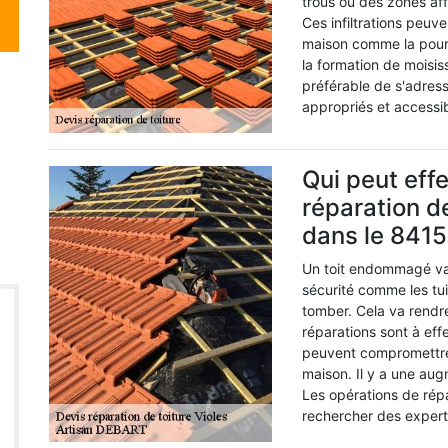
trous ou des zones affa
Ces infiltrations peuv
maison comme la pourri
la formation de moisiss
préférable de s'adres
appropriés et accessib
Qui peut eff
réparation d
dans le 841
Un toit endommagé va 
sécurité comme les tu
tomber. Cela va rendr
réparations sont à eff
peuvent compromettre l
maison. Il y a une aug
Les opérations de répa
rechercher des expert