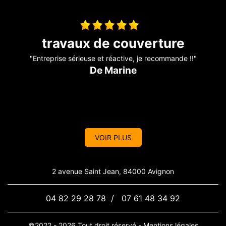
Entreprise sérieuse
"Super travaux ???????? bien réalisé travailleurs professionnels
????????????????????????"
p
De Cathy
VOIR PLUS
2 avenue Saint Jean, 84000 Avignon
04 82 29 28 78
/
07 61 48 34 92
©2022 - 2026 Tout droit réservé -
Mentions légales