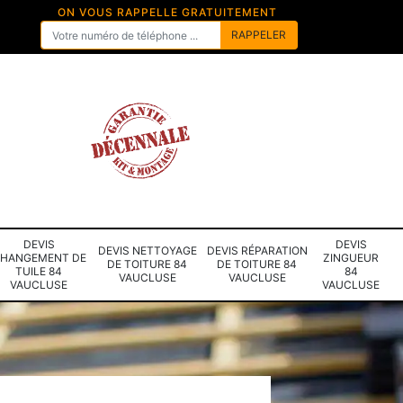
ON VOUS RAPPELLE GRATUITEMENT
DEVIS
DEVIS
DEVIS NETTOYAGE
DEVIS RÉPARATION
HANGEMENT DE
ZINGUEUR
DE TOITURE 84
DE TOITURE 84
TUILE 84
84
VAUCLUSE
VAUCLUSE
VAUCLUSE
VAUCLUSE