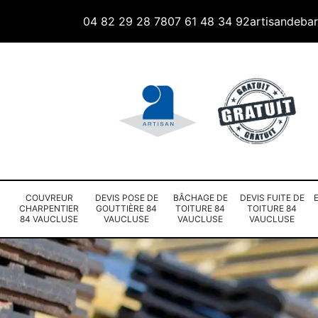
04 82 29 28 78
07 61 48 34 92
artisandeba
COUVREUR
DEVIS POSE DE
BÂCHAGE DE
DEVIS FUITE DE
CHARPENTIER
GOUTTIÈRE 84
TOITURE 84
TOITURE 84
84 VAUCLUSE
VAUCLUSE
VAUCLUSE
VAUCLUSE