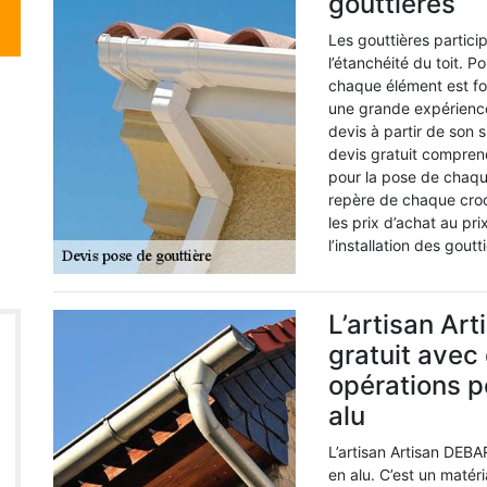
gouttières
Les gouttières partici
l’étanchéité du toit. P
chaque élément est f
une grande expérience
devis à partir de son 
devis gratuit compren
pour la pose de chaq
repère de chaque croc
les prix d’achat au pr
l’installation des goutt
L’artisan Ar
gratuit avec
opérations p
alu
L’artisan Artisan DEBA
en alu. C’est un matér