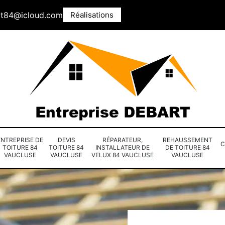
rt84@icloud.com
Réalisations
ENTREPRISE DE
DEVIS
RÉPARATEUR,
REHAUSSEMENT
C
TOITURE 84
TOITURE 84
INSTALLATEUR DE
DE TOITURE 84
VAUCLUSE
VAUCLUSE
VELUX 84 VAUCLUSE
VAUCLUSE