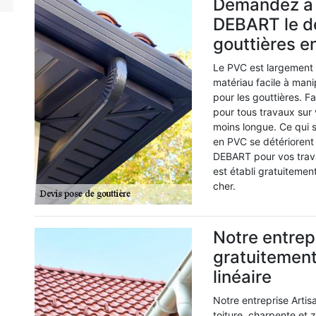
Demandez à n
DEBART le de
gouttières e
Le PVC est largement u
matériau facile à manip
pour les gouttières. F
pour tous travaux sur 
moins longue. Ce qui s
en PVC se détériorent
DEBART pour vos trava
est établi gratuitemen
cher.
Notre entrep
gratuitement
linéaire
Notre entreprise Arti
toiture, charpente et 