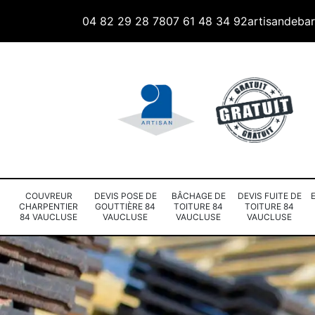
04 82 29 28 78
07 61 48 34 92
artisandeba
COUVREUR
DEVIS POSE DE
BÂCHAGE DE
DEVIS FUITE DE
CHARPENTIER
GOUTTIÈRE 84
TOITURE 84
TOITURE 84
84 VAUCLUSE
VAUCLUSE
VAUCLUSE
VAUCLUSE