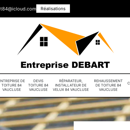
rt84@icloud.com
Réalisations
ENTREPRISE DE
DEVIS
RÉPARATEUR,
REHAUSSEMENT
C
TOITURE 84
TOITURE 84
INSTALLATEUR DE
DE TOITURE 84
VAUCLUSE
VAUCLUSE
VELUX 84 VAUCLUSE
VAUCLUSE