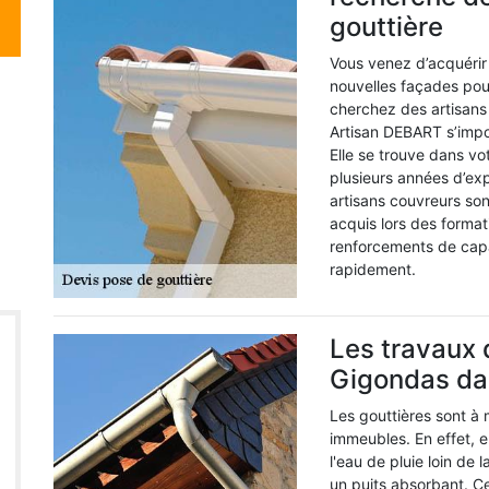
gouttière
Vous venez d’acquérir 
nouvelles façades pou
cherchez des artisans 
Artisan DEBART s’impo
Elle se trouve dans v
plusieurs années d’exp
artisans couvreurs so
acquis lors des format
renforcements de capac
rapidement.
Les travaux d
Gigondas da
Les gouttières sont à 
immeubles. En effet, el
l'eau de pluie loin de
un puits absorbant. Ce