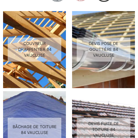
COUVREUR
DEVIS POSE DE
CHARPENTIER 84
GOUTTIÈRE 84
VAUCLUSE
VAUCLUSE
DEVIS FUITE DE
BÂCHAGE DE TOITURE
TOITURE 84
84 VAUCLUSE
VAUCLUSE