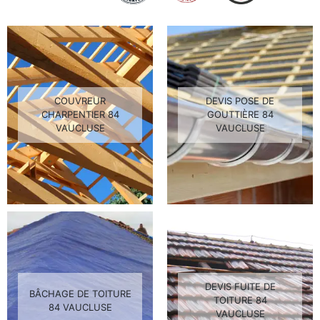
COUVREUR
DEVIS POSE DE
CHARPENTIER 84
GOUTTIÈRE 84
VAUCLUSE
VAUCLUSE
DEVIS FUITE DE
BÂCHAGE DE TOITURE
TOITURE 84
84 VAUCLUSE
VAUCLUSE