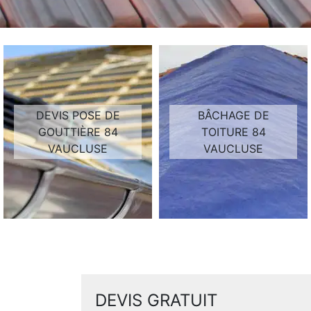
DEVIS POSE DE
BÂCHAGE DE
GOUTTIÈRE 84
TOITURE 84
VAUCLUSE
VAUCLUSE
DEVIS GRATUIT