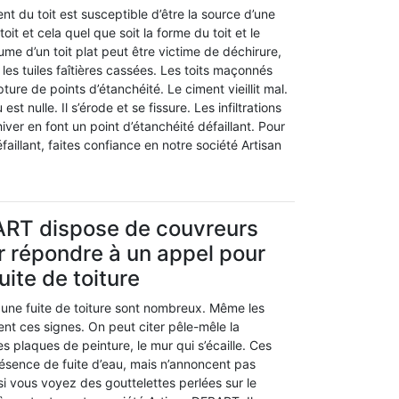
 du toit est susceptible d’être la source d’une
e toit et cela quel que soit la forme du toit et le
tume d’un toit plat peut être victime de déchirure,
 les tuiles faîtières cassées. Les toits maçonnés
ture de points d’étanchéité. Le ciment vieillit mal.
 est nulle. Il s’érode et se fissure. Les infiltrations
hiver en font un point d’étanchéité défaillant. Pour
aillant, faites confiance en notre société Artisan
ART dispose de couvreurs
r répondre à un appel pour
uite de toiture
une fuite de toiture sont nombreux. Même les
nt ces signes. On peut citer pêle-mêle la
es plaques de peinture, le mur qui s’écaille. Ces
résence de fuite d’eau, mais n’annoncent pas
 si vous voyez des gouttelettes perlées sur le