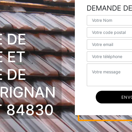
DEMANDE DE
E DE
 ET
E DE
ERIGNAN
 84830