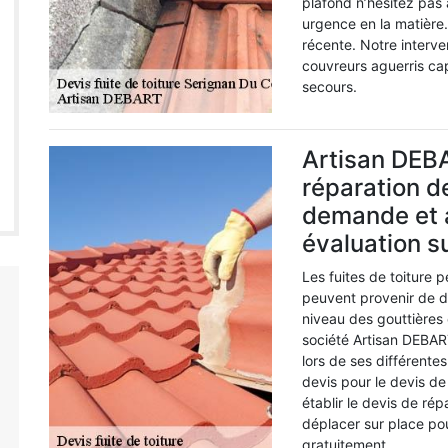
plafond n’hésitez pas 
urgence en la matière.
récente. Notre interv
couvreurs aguerris ca
secours.
Artisan DEBA
réparation de
demande et a
évaluation s
Les fuites de toiture 
peuvent provenir de dé
niveau des gouttières 
société Artisan DEBAR
lors de ses différent
devis pour le devis de 
établir le devis de rép
déplacer sur place pou
gratuitement.