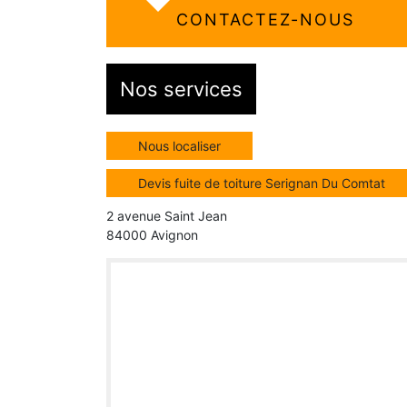
CONTACTEZ-NOUS
Nos services
Nous localiser
Devis fuite de toiture Serignan Du Comtat
2 avenue Saint Jean
84000 Avignon