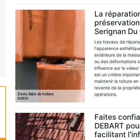
La réparation
préservation 
Serignan Du
Les travaux de réparat
l'apparence esthétiq
extérieure de la maiso
ou des déformations sur
influence sur la valeur
est un critère importan
maintenir la toiture en
revente de la proprié
opérations.
Faites confi
DEBART pour 
facilitant l’in