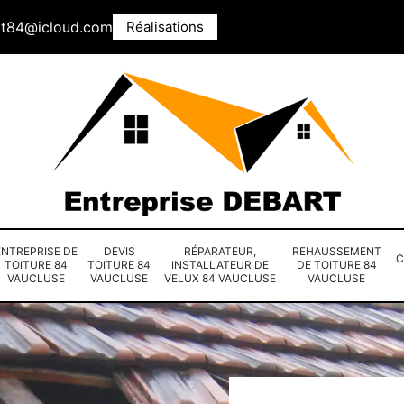
rt84@icloud.com
Réalisations
ENTREPRISE DE
DEVIS
RÉPARATEUR,
REHAUSSEMENT
C
TOITURE 84
TOITURE 84
INSTALLATEUR DE
DE TOITURE 84
VAUCLUSE
VAUCLUSE
VELUX 84 VAUCLUSE
VAUCLUSE