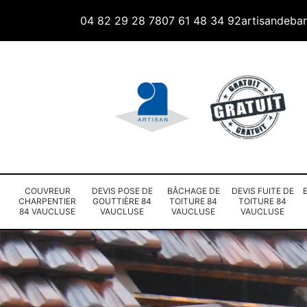
04 82 29 28 78
07 61 48 34 92
artisandeba
COUVREUR
DEVIS POSE DE
BÂCHAGE DE
DEVIS FUITE DE
CHARPENTIER
GOUTTIÈRE 84
TOITURE 84
TOITURE 84
84 VAUCLUSE
VAUCLUSE
VAUCLUSE
VAUCLUSE