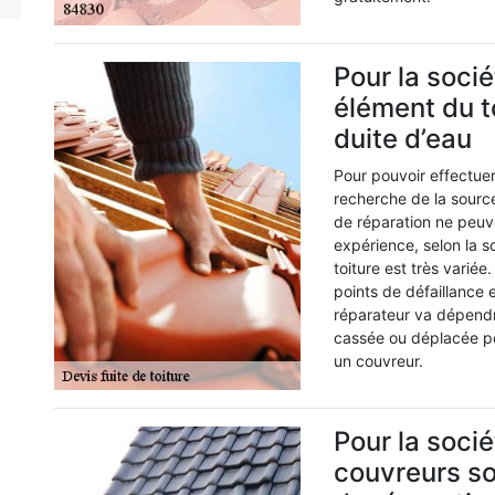
Pour la soci
élément du to
duite d’eau
Pour pouvoir effectuer l
recherche de la source 
de réparation ne peuv
expérience, selon la so
toiture est très varié
points de défaillance e
réparateur va dépendre
cassée ou déplacée peu
un couvreur.
Pour la soci
couvreurs so