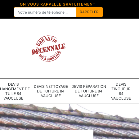
ON VOUS RAPPELLE GRATUITEMENT
DEVIS
DEVIS
DEVIS NETTOYAGE
DEVIS RÉPARATION
HANGEMENT DE
ZINGUEUR
DE TOITURE 84
DE TOITURE 84
TUILE 84
84
VAUCLUSE
VAUCLUSE
VAUCLUSE
VAUCLUSE