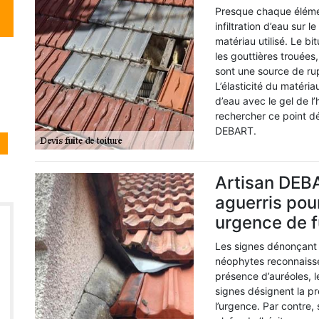
Presque chaque élément
infiltration d’eau sur l
matériau utilisé. Le bi
les gouttières trouées,
sont une source de rup
L’élasticité du matériau
d’eau avec le gel de l’
rechercher ce point déf
DEBART.
Artisan DEB
aguerris pou
urgence de f
Les signes dénonçant 
néophytes reconnaisse
présence d’auréoles, l
signes désignent la p
l’urgence. Par contre,