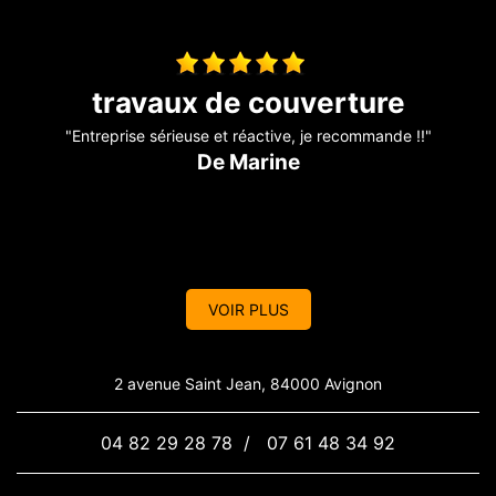
Toiture fuite
"Il a révisé ma toiture complète j’avais des problèmes de fuite
sur mon toit Problème, résolu, travail efficace. Personne
sérieuse qui connaît bien son métier je recommande. Merci "
De Aurélie
VOIR PLUS
2 avenue Saint Jean, 84000 Avignon
04 82 29 28 78
/
07 61 48 34 92