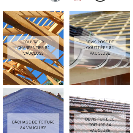
COUVREUR
DEVIS POSE DE
CHARPENTIER 84
GOUTTIÈRE 84
VAUCLUSE
VAUCLUSE
DEVIS FUITE DE
BÂCHAGE DE TOITURE
TOITURE 84
84 VAUCLUSE
VAUCLUSE