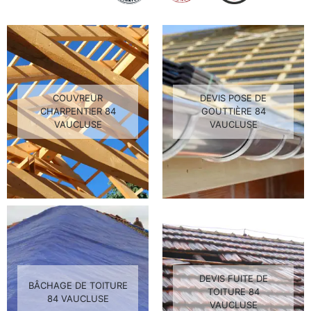
COUVREUR
DEVIS POSE DE
CHARPENTIER 84
GOUTTIÈRE 84
VAUCLUSE
VAUCLUSE
DEVIS FUITE DE
BÂCHAGE DE TOITURE
TOITURE 84
84 VAUCLUSE
VAUCLUSE