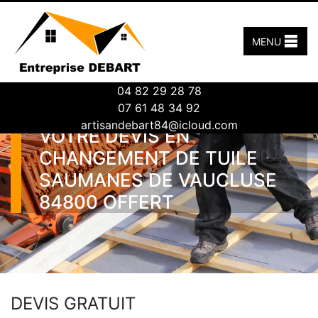
MENU
04 82 29 28 78
07 61 48 34 92
artisandebart84@icloud.com
VOTRE DEVIS EN
CHANGEMENT DE TUILE
SAUMANES DE VAUCLUSE
84800 OFFERT
DEVIS GRATUIT