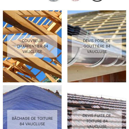
COUVREUR
DEVIS POSE DE
CHARPENTIER 84
GOUTTIÈRE 84
VAUCLUSE
VAUCLUSE
DEVIS FUITE DE
BÂCHAGE DE TOITURE
TOITURE 84
84 VAUCLUSE
VAUCLUSE