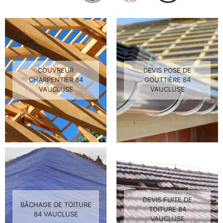
COUVREUR
DEVIS POSE DE
CHARPENTIER 84
GOUTTIÈRE 84
VAUCLUSE
VAUCLUSE
DEVIS FUITE DE
BÂCHAGE DE TOITURE
TOITURE 84
84 VAUCLUSE
VAUCLUSE