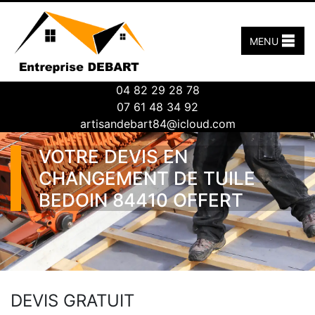
MENU
04 82 29 28 78
07 61 48 34 92
artisandebart84@icloud.com
VOTRE DEVIS EN
CHANGEMENT DE TUILE
BEDOIN 84410 OFFERT
DEVIS GRATUIT