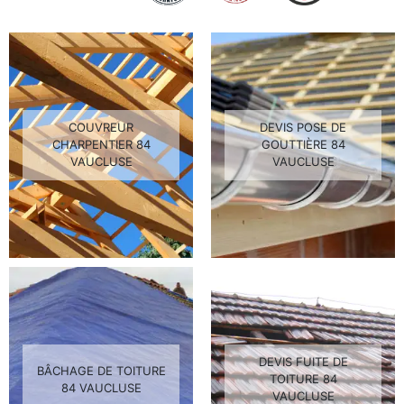
COUVREUR
DEVIS POSE DE
CHARPENTIER 84
GOUTTIÈRE 84
VAUCLUSE
VAUCLUSE
DEVIS FUITE DE
BÂCHAGE DE TOITURE
TOITURE 84
84 VAUCLUSE
VAUCLUSE