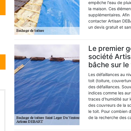
empêche l'eau de pluie,
la maison. Ces éléme
supplémentaires. Afin 
contacter Artisan DEBA
un devis gratuit et s
Le premier g
société Arti
bâche sur le 
Les défaillances au n
toit (toiture, couvertu
des défaillances. Souv
indices comme les auré
traces d’humidité sur 
des couvreurs de la s
le toit. Pour combien
de la recherche des ca