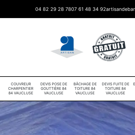
04 82 29 28 78
07 61 48 34 92
artisandeba
COUVREUR
DEVIS POSE DE
BÂCHAGE DE
DEVIS FUITE DE
CHARPENTIER
GOUTTIÈRE 84
TOITURE 84
TOITURE 84
84 VAUCLUSE
VAUCLUSE
VAUCLUSE
VAUCLUSE