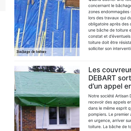
concernant le bâchage 
zones endommagées su
lors des travaux qui d
obligatoire après des 
une bâche de toiture e
constat et d’éventuel
toiture doit être rési
solliciter son intervent
Les couvreur
DEBART sorte
d’un appel e
Notre société Artisa
recevoir des appels 
dans le même esprit q
pompiers. Le premier 
en urgence, arriver sur
toiture. La bâche de t